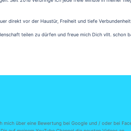
gen. Seit 2018 verbringe ich jede freie Minute in meiner fl
uer direkt vor der Haustür, Freiheit und tiefe Verbundenheit
nschaft teilen zu dürfen und freue mich Dich vllt. schon b
ch mich über eine Bewertung bei Google und / oder bei Face
 Dir auf meinem YouTube Channel die neusten Videos an.