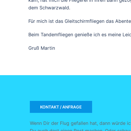
kam, hat mich die Fliegerei in ihren Bann gezo
dem Schwarzwald.
Für mich ist das Gleitschirmfliegen das Abente
Beim Tandemfliegen genieße ich es meine Leide
Gruß Martin
KONTAKT / ANFRAGE
Wenn Dir der Flug gefallen hat, dann würde i
Du auch dort einen Post machen. Oder schau